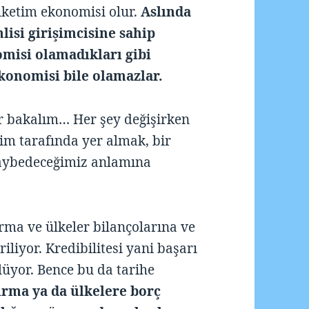
üketim ekonomisi olur.
Aslında
lisi girişimcisine sahip
misi olamadıkları gibi
konomisi bile olamazlar.
r bakalım… Her şey değişirken
tim tarafında yer almak, bir
kaybedeceğimiz anlamına
irma ve ülkeler bilançolarına ve
iliyor. Kredibilitesi yani başarı
lüyor. Bence bu da tarihe
firma ya da ülkelere borç