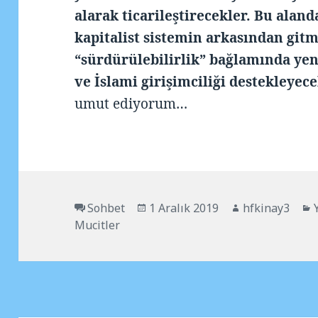
alarak ticarileştirecekler. Bu aland
kapitalist sistemin arkasından git
“sürdürülebilirlik” bağlamında yeni
ve İslami girişimciliği destekleyece
umut ediyorum…
Biçim
Yayın
Yazar
Sohbet
1 Aralık 2019
hfkinay3
tarihi
Mucitler