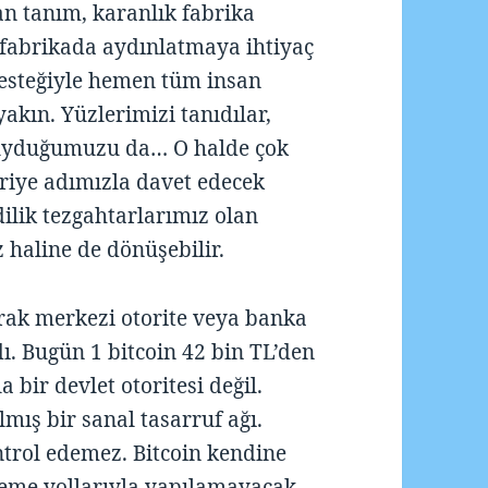
an tanım, karanlık fabrika
n fabrikada aydınlatmaya ihtiyaç
desteğiyle hemen tüm insan
yakın. Yüzlerimizi tanıdılar,
 duyduğumuzu da… O halde çok
eriye adımızla davet edecek
dilik tezgahtarlarımız olan
 haline de dönüşebilir.
narak merkezi otorite veya banka
ı. Bugün 1 bitcoin 42 bin TL’den
 bir devlet otoritesi değil.
mış bir sanal tasarruf ağı.
ntrol edemez. Bitcoin kendine
ödeme yollarıyla yapılamayacak