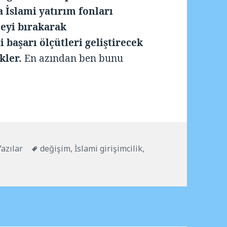
a İslami yatırım fonları
meyi bırakarak
 başarı ölçütleri geliştirecek
kler.
En azından ben bunu
Kategoriler
Etiketler
Yazılar
değişim
,
İslami girişimcilik
,