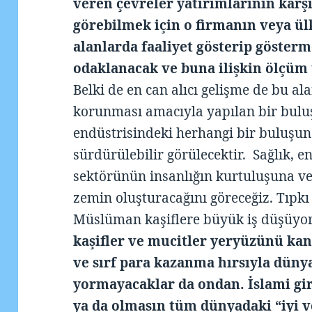
veren çevreler yatırımlarının karşı
görebilmek için o firmanın veya ül
alanlarda faaliyet gösterip göster
odaklanacak ve buna ilişkin ölçüm t
Belki de en can alıcı gelişme de bu a
korunması amacıyla yapılan bir buluş
endüstrisindeki herhangi bir buluşun
sürdürülebilir görülecektir. Sağlık, en
sektörünün insanlığın kurtuluşuna ves
zemin oluşturacağını göreceğiz. Tıpkı
Müslüman kaşiflere büyük iş düşüyo
kaşifler ve mucitler yeryüzünü kan
ve sırf para kazanma hırsıyla dünya
yormayacaklar da ondan. İslami gi
ya da olmasın tüm dünyadaki “iyi ve