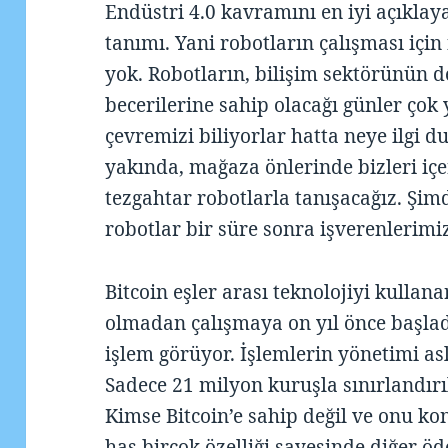
Endüstri 4.0 kavramını en iyi açıklay
tanımı. Yani robotların çalışması içi
yok. Robotların, bilişim sektörünün 
becerilerine sahip olacağı günler çok 
çevremizi biliyorlar hatta neye ilgi
yakında, mağaza önlerinde bizleri iç
tezgahtar robotlarla tanışacağız. Şim
robotlar bir süre sonra işverenlerimiz
Bitcoin eşler arası teknolojiyi kulla
olmadan çalışmaya on yıl önce başlad
işlem görüyor. İşlemlerin yönetimi asla
Sadece 21 milyon kuruşla sınırlandırıl
Kimse Bitcoin’e sahip değil ve onu ko
has birçok özelliği sayesinde diğer 