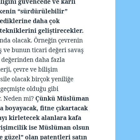
lığını güvencede ve karlı
kenin “sürdürülebilir”
mediklerine daha çok
ekniklerini geliştirecekler.
landa olacak. Örneğin çevrenin
 ve bunun ticari değeri savaş
 değerinden daha fazla
erji, çevre ve bilişim
ile olacak birçok yeniliğe
 geçmişte olduğu gibi
r. Neden mi?
Çünkü Müslüman
a boyayacak, fitne çıkartacak
yı kirletecek alanlara kafa
rişimcilik ise Müslüman olsun
 güzel” olan patentleri satın