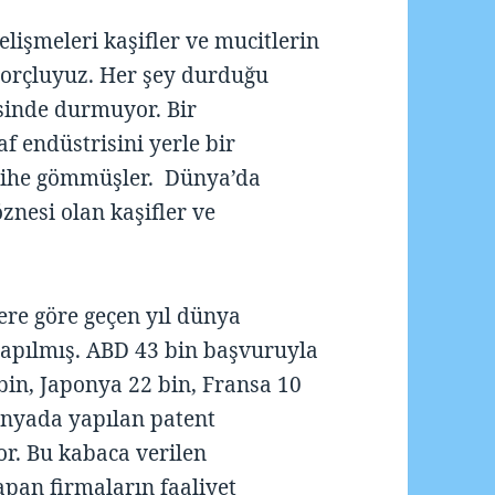
lişmeleri kaşifler ve mucitlerin
 borçluyuz. Her şey durduğu
sinde durmuyor. Bir
f endüstrisini yerle bir
tarihe gömmüşler. Dünya’da
znesi olan kaşifler ve
lere göre geçen yıl dünya
yapılmış. ABD 43 bin başvuruyla
 bin, Japonya 22 bin, Fransa 10
dünyada yapılan patent
or. Bu kabaca verilen
apan firmaların faaliyet