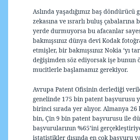
Aslında yaşadığımız baş döndürücü ge
zekasına ve ısrarlı buluş çabalarına
yerde durmuyorsa bu afacanlar saye
bakmışsınız dünya devi Kodak fotoğra
etmişler, bir bakmışsınız Nokia ‘yı 
değişimden söz ediyorsak işe bunun ö
mucitlerle başlamamız gerekiyor.
Avrupa Patent Ofisinin derlediği veri
genelinde 175 bin patent başvurusu 
birinci sırada yer alıyor. Almanya 26
bin, Çin 9 bin patent başvurusu ile 
başvurularının %65’ini gerçekleştiriy
istatistikler dışında en çok başvuru y